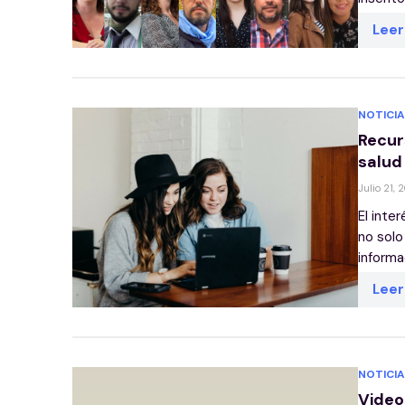
Lee
NOTICIA
Recur
salud
Julio 21, 
El inte
no solo
informac
Lee
NOTICIA
Video