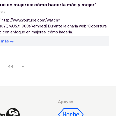
ue en mujeres: cómo hacerla más y mejor’
2022
]http://www.youtube.com/watch?
ruYQlwU&t=988s[/embed] Durante la charla web ‘Cobertura
d con enfoque en mujeres: cómo hacerla...
r más
44
»
Apoyan