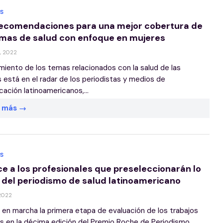
S
recomendaciones para una mejor cobertura de
emas de salud con enfoque en mujeres
, 2022
imiento de los temas relacionados con la salud de las
 está en el radar de los periodistas y medios de
ación latinoamericanos,...
r más
S
e a los profesionales que preseleccionarán lo
 del periodismo de salud latinoamericano
 2022
 en marcha la primera etapa de evaluación de los trabajos
os en la décima edición del Premio Roche de Periodismo...