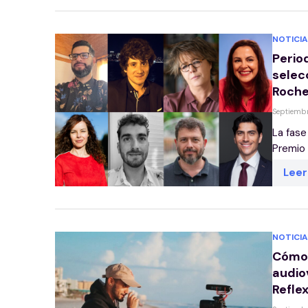
NOTICIA
Perio
selec
Roche
Septiembr
La fase
Premio 
Lee
NOTICIA
Cómo 
audio
Refle