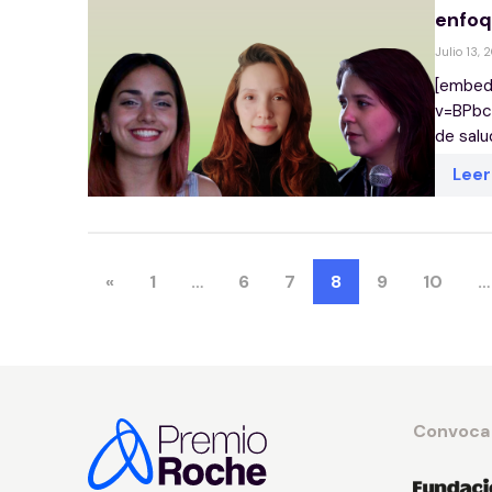
enfoq
Julio 13, 
[embed
v=BPbc
de salu
Lee
«
1
…
6
7
8
9
10
…
Convoca