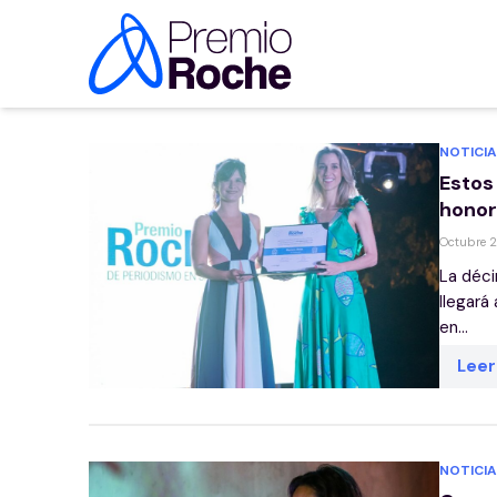
Saltar al contenido
NOTICIA
Estos
honor
Octubre 
La déci
llegará
en...
Lee
NOTICIA