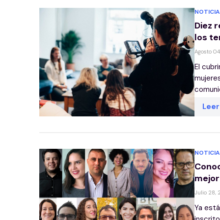
NOTICIA
Diez 
los t
Agosto 04
El cubr
mujeres
comunic
Lee
NOTICIA
Conoc
mejor
Julio 28,
Ya está
inscrit