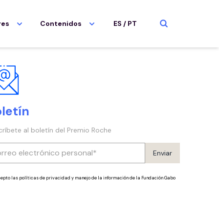
res
Contenidos
ES
/
PT
letín
críbete al boletín del Premio Roche
Enviar
epto las políticas de privacidad y manejo de la información de la Fundación Gabo