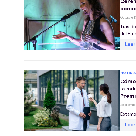
Cerem
conoc
Octubre 1
Tras do
del Pre
Lee
NOTICIA
Cómo 
la sal
Premi
Septiemb
Estamos 
Lee