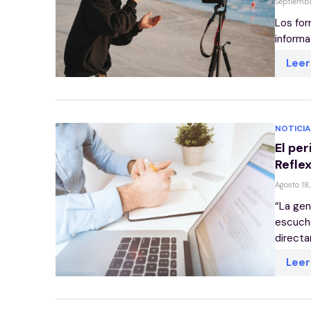
Septiembr
Los for
informa
Lee
NOTICIA
El per
Refle
Agosto 18
“La gen
escucha
directa
Lee