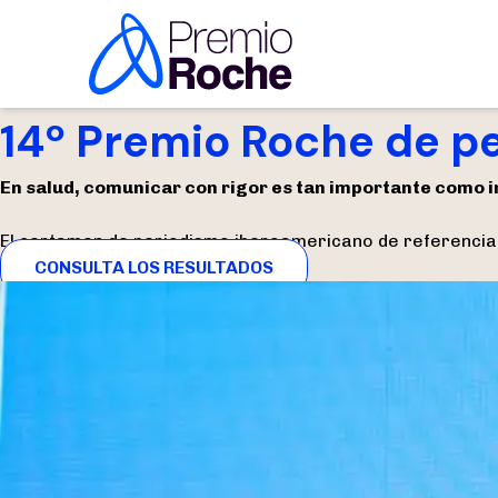
Saltar al contenido
14º Premio Roche de p
En salud, comunicar con rigor es tan importante como i
El certamen de periodismo iberoamericano de referencia 
CONSULTA LOS RESULTADOS