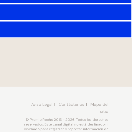
Aviso Legal
Contáctenos
Mapa del
sitio
© Premio Roche 2013 - 2026. Todos los derechos
reservados. Este canal digital no está destinado ni
diseñado para registrar o reportar información de