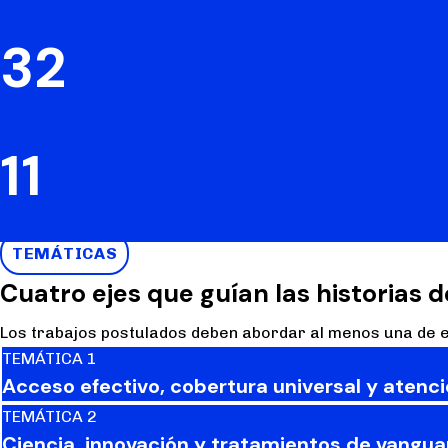
32
11
TEMÁTICAS
Cuatro ejes que guían las historias d
Los trabajos postulados deben abordar al menos una de es
TEMÁTICA 1
Acceso efectivo, cobertura universal y atenc
TEMÁTICA 2
Ciencia, innovación y tratamientos de vangua