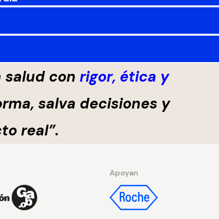
a salud con
rigor, ética y
orma, salva decisiones y
o real”.
Apoyan