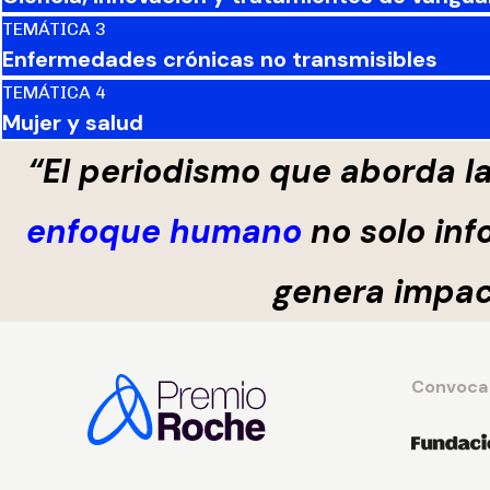
TEMÁTICA 3
Enfermedades crónicas no transmisibles
TEMÁTICA 4
Mujer y salud
“El periodismo que aborda l
enfoque humano
no solo inf
genera impact
Convoca