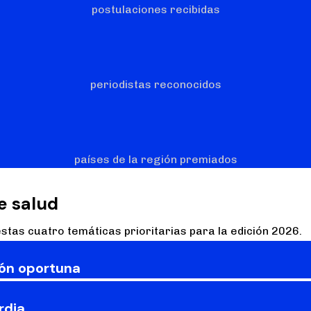
postulaciones recibidas
periodistas reconocidos
países de la región premiados
e salud
tas cuatro temáticas prioritarias para la edición 2026.
ión oportuna
rdia