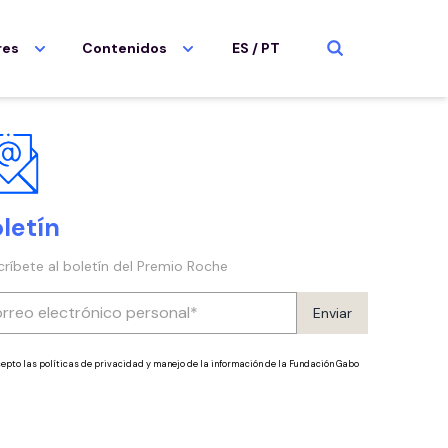
res
Contenidos
ES
/
PT
letín
críbete al boletín del Premio Roche
Enviar
epto las políticas de privacidad y manejo de la información de la Fundación Gabo