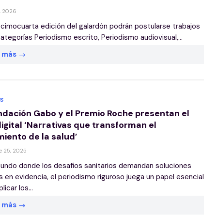
, 2026
ecimocuarta edición del galardón podrán postularse trabajos
categorías Periodismo escrito, Periodismo audiovisual,...
r más
S
ndación Gabo y el Premio Roche presentan el
digital ‘Narrativas que transforman el
miento de la salud’
e 25, 2025
undo donde los desafíos sanitarios demandan soluciones
 en evidencia, el periodismo riguroso juega un papel esencial
licar los...
r más