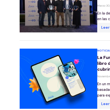
Marzo 30
En la d
en las 
Lee
NOTICIA
La Fu
libro 
cubri
Noviembr
En un m
basadas
para exp
Lee