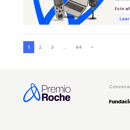
Este añ
Lee
1
2
3
…
44
»
Convoca