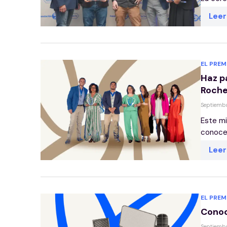
Lee
EL PREM
Haz p
Roche
Septiembr
Este mi
conocer
Lee
EL PREM
Conoc
Septiembr