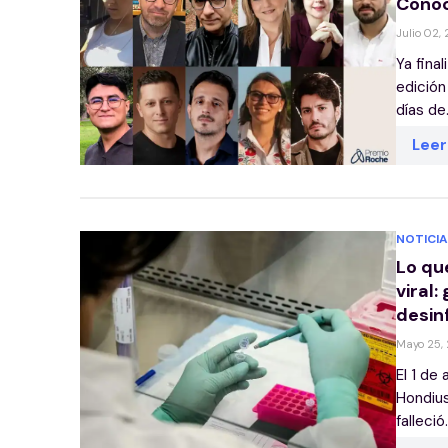
Conoc
Julio 02,
Ya fina
edición
días de.
Lee
NOTICIA
Lo qu
viral:
desin
Mayo 25,
El 1 de
Hondius
falleció.