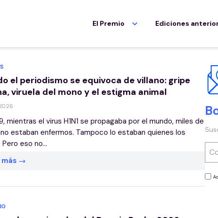
El Premio
Ediciones anterio
S
o el periodismo se equivoca de villano: gripe
na, viruela del mono y el estigma animal
 2026
Bo
, mientras el virus H1N1 se propagaba por el mundo, miles de
Sus
no estaban enfermos. Tampoco lo estaban quienes los
 Pero eso no...
r más
Ac
IO