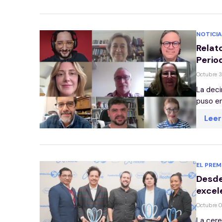
NOTICIA
Relat
Perio
Octubre 
La deci
puso en
Lee
EL PREM
Desde
excel
Octubre 
La cere