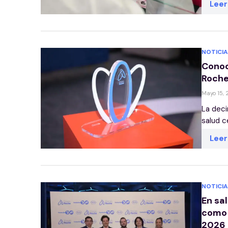
Lee
NOTICIA
Conoc
Roch
Mayo 15,
La deci
salud c
Lee
NOTICIA
En sa
como 
2026