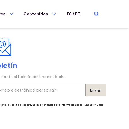
res
Contenidos
ES
/
PT
letín
críbete al boletín del Premio Roche
Enviar
epto las políticas de privacidad y manejo de la información de la Fundación Gabo