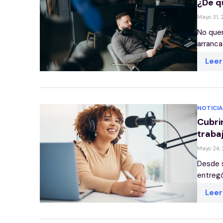
¿De q
Mayo 31,
No quer
arranca
Lee
NOTICIA
Cubrir
traba
Mayo 24,
Desde s
entregó
Lee