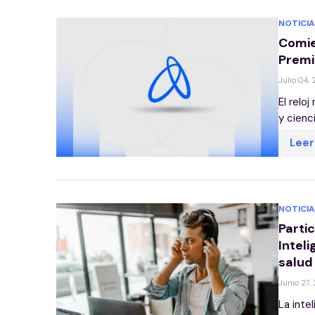
NOTICIA
Comie
Premi
Julio 04,
El relo
y cienc
Lee
NOTICIA
Partic
Inteli
salud 
Junio 27,
La inte