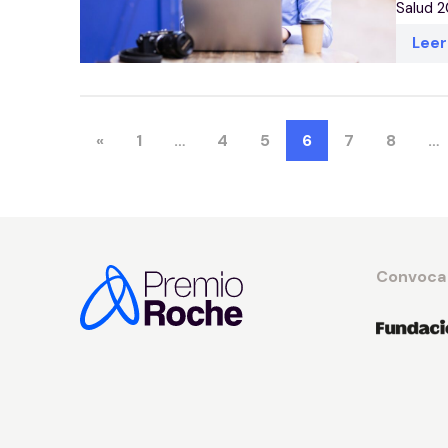
Salud 20
Lee
«
1
…
4
5
6
7
8
…
Convoca