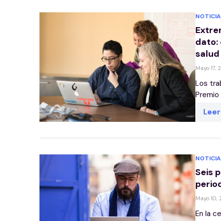
NOTICIA
Extre
dato:
salud
Mayo 17, 
Los tra
Premio 
Lee
NOTICIA
Seis 
perio
Mayo 10,
En la c