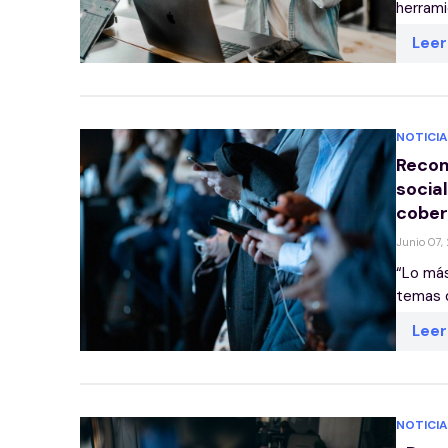
herrami
Lee
NOTICIA
Recom
socia
cobert
Junio 07,
“Lo más
temas d
Lee
NOTICIA