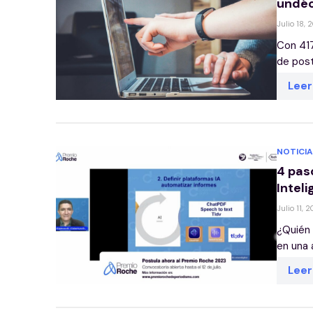
undéc
Julio 18, 
Con 417
de postu
Lee
NOTICIA
4 pas
Inteli
Julio 11, 
¿Quién p
en una a
Lee