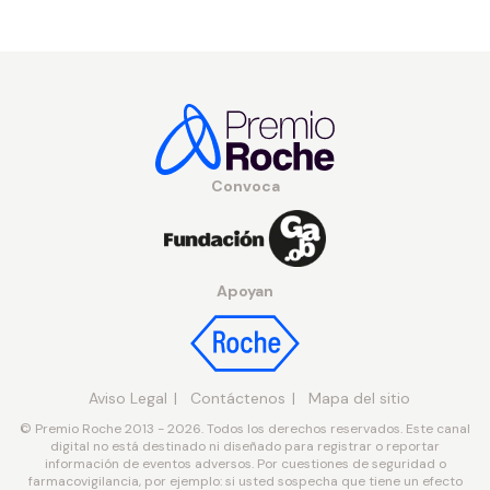
Convoca
Apoyan
Aviso Legal
Contáctenos
Mapa del sitio
© Premio Roche 2013 - 2026. Todos los derechos reservados. Este canal
digital no está destinado ni diseñado para registrar o reportar
información de eventos adversos. Por cuestiones de seguridad o
farmacovigilancia, por ejemplo: si usted sospecha que tiene un efecto