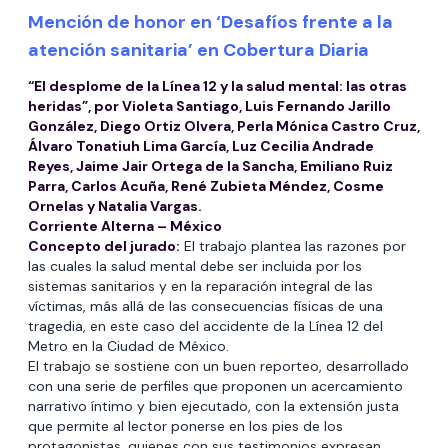
Mención de honor en ‘Desafíos frente a la
atención sanitaria’ en Cobertura Diaria
“El desplome de la Línea 12 y la salud mental: las otras
heridas”, por Violeta Santiago, Luis Fernando Jarillo
González, Diego Ortiz Olvera, Perla Mónica Castro Cruz,
Álvaro Tonatiuh Lima García, Luz Cecilia Andrade
Reyes, Jaime Jair Ortega de la Sancha, Emiliano Ruiz
Parra, Carlos Acuña, René Zubieta Méndez, Cosme
Ornelas y Natalia Vargas.
Corriente Alterna – México
Concepto del jurado:
El trabajo plantea las razones por
las cuales la salud mental debe ser incluida por los
sistemas sanitarios y en la reparación integral de las
víctimas, más allá de las consecuencias físicas de una
tragedia, en este caso del accidente de la Línea 12 del
Metro en la Ciudad de México.
El trabajo se sostiene con un buen reporteo, desarrollado
con una serie de perfiles que proponen un acercamiento
narrativo íntimo y bien ejecutado, con la extensión justa
que permite al lector ponerse en los pies de los
protagonistas, quienes con sus testimonios expresan