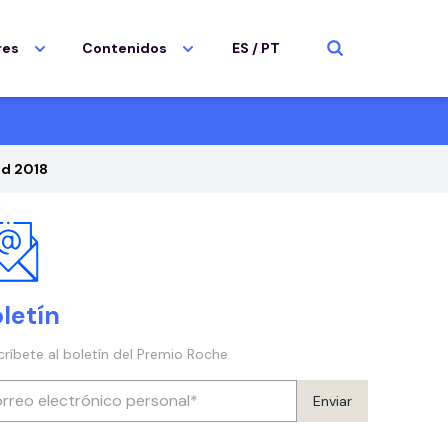
res
Contenidos
ES
/
PT
ud 2018
letín
críbete al boletín del Premio Roche
Enviar