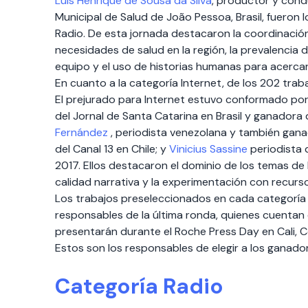
Luis Henrique de Sousa da Silva
, productor y cond
Municipal de Salud de João Pessoa, Brasil, fueron 
Radio. De esta jornada destacaron la coordinación
necesidades de salud en la región, la prevalencia d
equipo y el uso de historias humanas para acercar
En cuanto a la categoría Internet, de los 202 trab
El prejurado para Internet estuvo conformado po
del Jornal de Santa Catarina en Brasil y ganadora
Fernández
, periodista venezolana y también gan
del Canal 13 en Chile; y
Vinicius Sassine
periodista 
2017. Ellos destacaron el dominio de los temas de l
calidad narrativa y la experimentación con recurs
Los trabajos preseleccionados en cada categoría
responsables de la última ronda, quienes cuentan
presentarán durante el Roche Press Day en Cali, Col
Estos son los responsables de elegir a los ganado
Categoría Radio