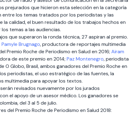
uctor de radio y asesor de comunicación en la Secretaría
los prejurados que hicieron esta selección en la categoría
 entre los temas tratados por los periodistas y las
e la calidad, el buen resultado de los trabajos hechos en
 los temas a las audiencias.
ajos que superaron la ronda técnica, 27 aspiran al premio.
r
Pamyle Brugnago
, productora de reportajes multimedia
 del Premio Roche de Periodismo en Salud en 2016;
Airam
adora de este premio en 2014;
Paz Montenegro
, periodista
de O Globo, Brasil, ambos ganadores del Premio Roche en
os periodistas, el uso estratégico de las fuentes, la
os multimedia para apoyar los textos.
 serán revisados nuevamente por los jurados
 con el apoyo de un asesor médico. Los ganadores se
ombia, del 3 al 5 de julio.
res del Premio Roche de Periodismo en Salud 2018: