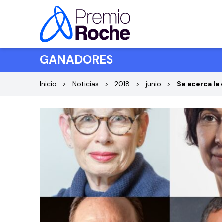
Saltar al contenido
GANADORES
Inicio
Noticias
2018
junio
Se acerca la