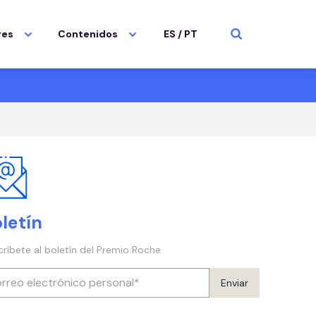
res
Contenidos
ES
/
PT
letín
críbete al boletín del Premio Roche
Enviar