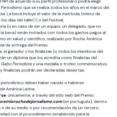
 FNPI de acuerdo a su perfil profesional o podrá elegir
e Periodismo que se realiza todos los años en el marco del
a. La beca incluye el valor de la matrícula, boleto de
los días del taller
[1]
o del Festival.
oría (o en caso de ser un equipo, un delegado, que no
la beca) serán invitados con todos los gastos pagos al
mo en salud y científico
,
realizado por Roche América
nia de entrega del Premio.
, el ganador y los finalistas (o todos los miembros del
irán un diploma que los acredita como finalistas del
o
Gabo Periodista
y una medalla o trofeo conmemorativo.
y finalistas podrán ser declaradas desiertas.
po periodístico deben haber nacido o haberse
 de América Latina.
rse
, únicamente, a través del sitio web del Premio:
premiorochedejornalismo.com
(en portugués), dentro
opia o de su medio o por recomendación de un tercero,
idad con el procedimiento establecido para la