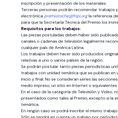
inscripción y presentación de los materiales.
Terceras personas podrán recomendar trabajos par
electrónica
premioroche@fnpi.org
la referencia d
para que la Secretaría Técnica del Premio los invit
Requisitos para los trabajos:
Las piezas postuladas deben haber sido publicadas
canales o cadenas de televisión legalmente recono
cualquier país de América Latina.
Los trabajos deben hacer sido producidos origina
relativas a uno o varios países de la región.
Se podrán postular tanto piezas periodísticas unit
trabajos con unidad temática que se publican en 
inicio y final. No se consideran series las seccion
medio impreso, un sitio en Internet o equivalentes.
En el caso de la categoría de Televisión y Video
presentados como tales al Premio, excepto si la e
temática.
En ningún caso se podrá inscribir el mismo trabaj
Sólo se tendrá en cuenta un trabajo por periodis