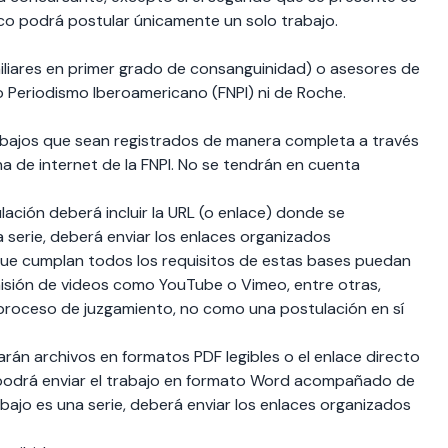
ico podrá postular únicamente un solo trabajo.
iliares en primer grado de consanguinidad) o asesores de
o Periodismo Iberoamericano (FNPI) ni de Roche.
abajos que sean registrados de manera completa a través
ina de internet de la FNPI. No se tendrán en cuenta
ulación deberá incluir la URL (o enlace) donde se
a serie, deberá enviar los enlaces organizados
que cumplan todos los requisitos de estas bases puedan
isión de videos como YouTube o Vimeo, entre otras,
 proceso de juzgamiento, no como una postulación en sí
rán archivos en formatos PDF legibles o el enlace directo
o, podrá enviar el trabajo en formato Word acompañado de
 trabajo es una serie, deberá enviar los enlaces organizados