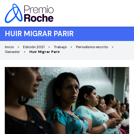
Saltar al contenido
HUIR MIGRAR PARIR
Inicio
Edición 2021
Trabajo
Periodismo escrito
Ganador
Huir Migrar Parir