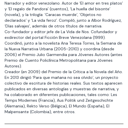
Narrador y editor venezolano. Autor de ‘El amor en tres platos’
y ‘El regalo de Pandora’ (cuentos), ‘La huella del bisonte’
(novela), y la trilogía: ‘Caracas muerde’, ‘Objetos no
declarados’ y ‘La vida feroz’. Compiló, junto a Albor Rodríguez,
‘Días salvajes’, además de otros títulos de narrativa.
Co-fundador y editor jefe de La Vida de Nos. Cofundador y
exdirector del portal Ficción Breve Venezolana (1999).
Coordinó, junto a la novelista Ana Teresa Torres, la Semana de
la Nueva Narrativa Urbana (2005-2010) y coordina (desde
2006) el Premio Julio Garmendia para Jóvenes Autores (antes
Premio de Cuento Policlínica Metropolitana para Jóvenes
Autores).
Creador (en 2009) del Premio de la Crítica a la Novela del Año.
En 2013 dirigió ‘Para que mañana no sea olvido’, un proyecto
colectivo de escritura de historias reales. Sus textos aparecen
publicados en diversas antologías y muestras de narrativa, y
ha colaborado en diferentes publicaciones, tales como: Les
Temps Modernes (Francia), Aus Politik und Zeitgeschichte
(Alemania), Rekto Verso (Bélgica), El Mundo (España), El
Malpensante (Colombia), entre otros.