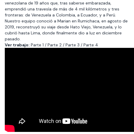
venezolana de 19 años que, tras saberse embarazada,
emprendió una travesía de más de 4 mil kilómetros y tres
fronteras: de Venezuela a Colombia, a Ecuador, y a Perú.
Nuestro equipo conoció a Marian en Rumichaca, en agosto de
2019, reconstruyó su viaje desde Hato Viejo, Venezuela, y lo
cubrió hasta Lima, donde finalmente dio a luz en diciembre
pasado.
Ver trabajo:
Parte 1
/
Parte 2
/
Parte 3
/
Parte 4