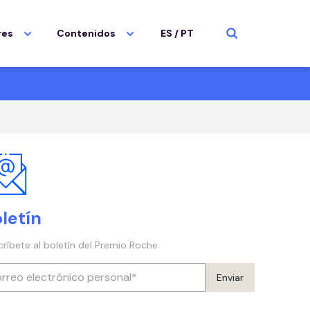
res
Contenidos
ES
/
PT
letín
críbete al boletín del Premio Roche
Enviar