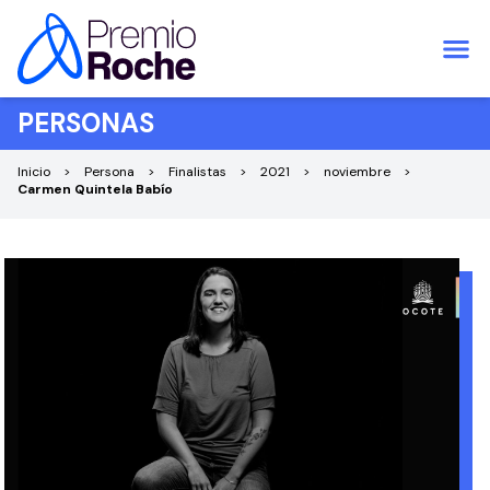
Saltar al contenido
PERSONAS
Inicio
Persona
Finalistas
2021
noviembre
Carmen Quintela Babío