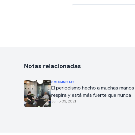
Notas relacionadas
COLUMNISTAS
El periodismo hecho a muchas manos
respira y está más fuerte que nunca
Junio 03, 2021