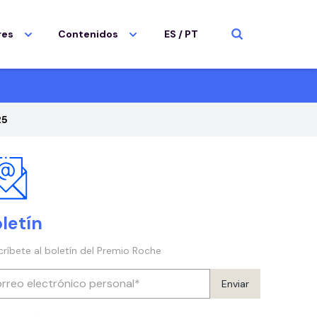
res
Contenidos
ES
/
PT
25
letín
críbete al boletín del Premio Roche
Enviar