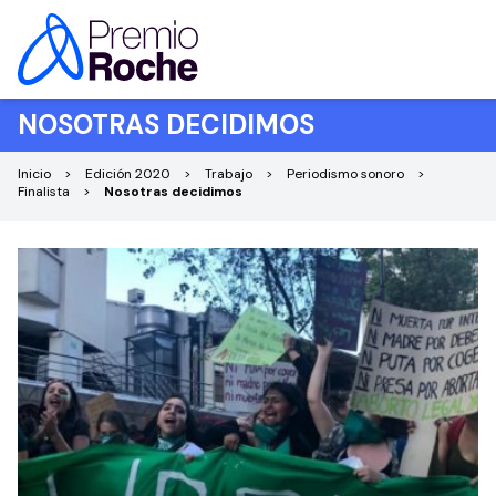
Saltar al contenido
NOSOTRAS DECIDIMOS
Inicio
Edición 2020
Trabajo
Periodismo sonoro
Finalista
Nosotras decidimos