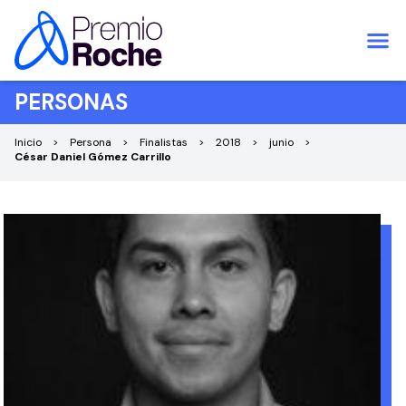
Saltar al contenido
PERSONAS
Inicio
Persona
Finalistas
2018
junio
César Daniel Gómez Carrillo