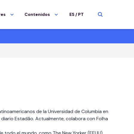
res
Contenidos
ES
/
PT
latinoamericanos de la Universidad de Columbia en
del diario Estadão. Actualmente, colabora con Folha
de todo el mundo, como The New Yorker (EEUU),