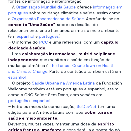
fontes de informação e interpretação.
– A
Organização Mundial da Saúde
oferece
informação em
português
sobre mudança climática e saúde, assim como
a
Organização Panamericana de Saúde
. Aprofunde-se no
conceito “Uma Saúde”
, sobre os desafios do
relacionamento entre humanos, animais e meio ambiente
(em
espanhol
e
português
).
– O informe do
IPCC
é uma referência, com um
capítulo
dedicado à saúde
.
– Uma
colaboração internacional, multidisciplinar e
independente
que monitora a saúde em função da
mudança climática é
The Lancet Countdown on Health
and Climate Change
. Parte do conteúdo também está em
espanhol
.
– O projeto
Saúde Urbana na América Latina
da Fundación
Wellcome também está em português e espanhol, assim
como a ONG Saúde Sem Dano, com versões em
português
e
espanhol
.
– Entre os meios de comunicação,
SciDevNet
tem uma
edição para a América Latina com boa
cobertura de
saúde e meio ambiente
.
Devemos, muitas vezes, manter uma dose de
espírito
crítico frente a uma fonte
e considerá-la a ponta do nó