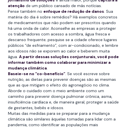
jornalismo de soluções
é ainda maior, porque
captura a
atenção
de um público cansado de más notícias.
Pense também no
enfoque de redução de danos
. Sua
matéria do dia é sobre remédios? Há exemplos concretos
de medicamentos que não podem ser prescritos quando
há uma onda de calor. Aconselhe as empresas a proteger
os trabalhadores com acesso a sombra, água fresca e
descanso frequente; pesquise se a cidade oferece lugares
públicos “de esfriamento”, com ar-condicionado, e lembre
aos idosos não se exporem ao calor e beberem muita
água.
A partir dessas soluções conjunturais, você pode
informar também como colaborar para minimizar a
mudança climática
.
Baseie-se no “co-benefício”
. Se você escreve sobre
nutrição, as dietas para prevenir doenças são as mesmas
que as que mitigam o efeito do agronegócio no clima.
Aborde o cuidado com o meio ambiente como um
caminho para prevenir doença pulmonar crônica, asma,
insuficiência cardíaca e, de maneira geral, proteger a saúde
de gestantes, bebês e idosos.
Muitas das medidas para se preparar para a mudança
climática são similares àquelas tomadas para lidar com a
pandemia, como identificar as populações mais