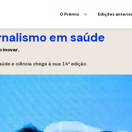
O Prêmio
Edições anterio
ornalismo em saúde
 inovar.
aúde e ciência chega à sua 14ª edição.