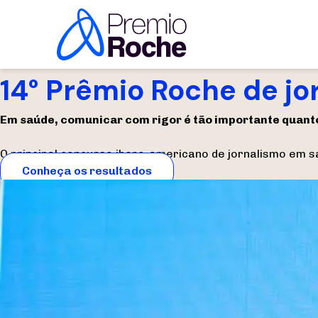
Pular para o conteúdo
14° Prêmio Roche de j
Em saúde, comunicar com rigor é tão importante quanto
O principal concurso ibero-americano de jornalismo em s
Conheça os resultados