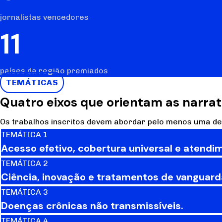
jornalistas vencedores
11
países da região premiados
TEMÁTICAS
Quatro eixos que orientam as narrat
Os trabalhos inscritos devem abordar pelo menos uma des
TEMÁTICA 1
Acesso efetivo, cobertura universal e atendim
TEMÁTICA 2
Ciência, inovação e tratamentos de vanguard
TEMÁTICA 3
Doenças crônicas não transmissíveis.
TEMÁTICA 4