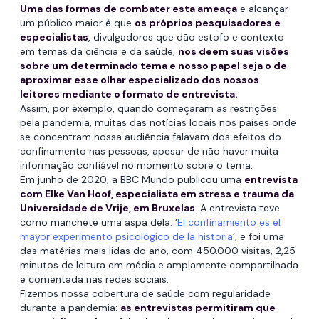
Uma das formas de combater esta ameaça
e alcançar
um público maior é que
os próprios pesquisadores e
especialistas
, divulgadores que dão estofo e contexto
em temas da ciência e da saúde,
nos deem suas visões
sobre um determinado tema e nosso papel seja o de
aproximar esse olhar especializado dos nossos
leitores mediante o formato de entrevista.
Assim, por exemplo, quando começaram as restrições
pela pandemia, muitas das notícias locais nos países onde
se concentram nossa audiência falavam dos efeitos do
confinamento nas pessoas, apesar de não haver muita
informação confiável no momento sobre o tema.
Em junho de 2020, a BBC Mundo publicou uma
entrevista
com Elke Van Hoof, especialista em stress e trauma da
Universidade de Vrije, em Bruxelas
. A entrevista teve
como manchete uma aspa dela: ‘
El confinamiento es el
mayor experimento psicológico de la historia
’, e foi uma
das matérias mais lidas do ano, com 450.000 visitas, 2,25
minutos de leitura em média e amplamente compartilhada
e comentada nas redes sociais.
Fizemos nossa cobertura de saúde com regularidade
durante a pandemia:
as entrevistas permitiram que