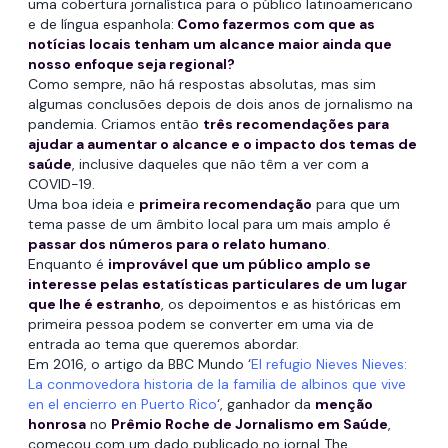
uma cobertura jornalística para o público latinoamericano
e de língua espanhola:
Como fazermos com que as
notícias locais tenham um alcance maior ainda que
nosso enfoque seja regional?
Como sempre, não há respostas absolutas, mas sim
algumas conclusões depois de dois anos de jornalismo na
pandemia. Criamos então
três recomendações para
ajudar a aumentar o alcance e o impacto dos temas de
saúde
, inclusive daqueles que não têm a ver com a
COVID-19.
Uma boa ideia e
primeira recomendação
para que um
tema passe de um âmbito local para um mais amplo é
passar dos números para o relato humano
.
Enquanto é
improvável que um público amplo se
interesse pelas estatísticas particulares de um lugar
que lhe é estranho
, os depoimentos e as históricas em
primeira pessoa podem se converter em uma via de
entrada ao tema que queremos abordar.
Em 2016, o artigo da BBC Mundo ‘
El refugio Nieves Nieves:
La conmovedora historia de la familia de albinos que vive
en el encierro en Puerto Rico
‘, ganhador da
menção
honrosa
no
Prêmio Roche de Jornalismo em Saúde
,
começou com um dado publicado no jornal The