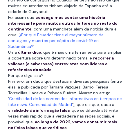
número de contágios no Equador se devia ao fato de que
muitos equatorianos tinham viajado da Espanha até a
cidade de Guayaquil.
Foi assim que
conseguimos contar uma história
interessante para muitos outros leitores no resto do
continente
, com uma manchete além da notícia dura e
crua: ‘
¿Por qué Ecuador tiene el mayor número de
contagios y muertos per cápita de covid-19 en
Sudamérica?
’
Uma
última dica
, que é mais uma ferramenta para ampliar
a cobertura sobre um determinado tema, é
recorrer a
valiosas (e saborosas) entrevistas com líderes e
referências da saúde
.
Por que digo isso?
Primeiro, um dado que destacam diversas pesquisas (entre
elas, a publicada por Tamara Vázquez-Barrio, Teresa
Torrecillas-Lacave e Rebeca Suárez-Álvarez no artigo
‘
Credibilidad de los contenidos informativos en tiempos de
fake news: Comunidad de Madrid
’), que diz que, dada a
viralidade da informação falsa
, que se difunde até vinte
vezes mais rápido que a verdadeira nas redes sociais, é
provável que,
ao longo de 2022, vamos consumir mais
notícias falsas que verídicas
.