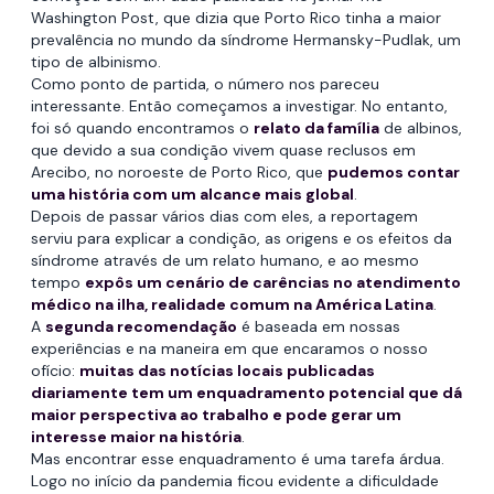
Washington Post, que dizia que Porto Rico tinha a maior
prevalência no mundo da síndrome Hermansky-Pudlak, um
tipo de albinismo.
Como ponto de partida, o número nos pareceu
interessante. Então começamos a investigar. No entanto,
foi só quando encontramos o
relato da família
de albinos,
que devido a sua condição vivem quase reclusos em
Arecibo, no noroeste de Porto Rico, que
pudemos contar
uma história com um alcance mais global
.
Depois de passar vários dias com eles, a reportagem
serviu para explicar a condição, as origens e os efeitos da
síndrome através de um relato humano, e ao mesmo
tempo
expôs um cenário de carências no atendimento
médico na ilha, realidade comum na América Latina
.
A
segunda recomendação
é baseada em nossas
experiências e na maneira em que encaramos o nosso
ofício:
muitas das notícias locais publicadas
diariamente tem um enquadramento potencial que dá
maior perspectiva ao trabalho e pode gerar um
interesse maior na história
.
Mas encontrar esse enquadramento é uma tarefa árdua.
Logo no início da pandemia ficou evidente a dificuldade