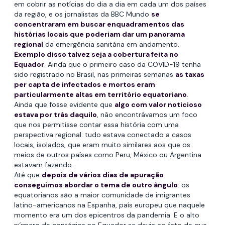
em cobrir as notícias do dia a dia em cada um dos países
da região, e os jornalistas da BBC Mundo
se
concentraram em buscar enquadramentos das
histórias locais que poderiam dar um panorama
regional
da emergência sanitária em andamento.
Exemplo disso talvez seja a cobertura feita no
Equador
. Ainda que o primeiro caso da COVID-19 tenha
sido registrado no Brasil, nas primeiras semanas
as taxas
per capta de infectados e mortos eram
particularmente altas em território equatoriano
.
Ainda que fosse evidente que
algo com valor noticioso
estava por trás daquilo
, não encontrávamos um foco
que nos permitisse contar essa história com uma
perspectiva regional: tudo estava conectado a casos
locais, isolados, que eram muito similares aos que os
meios de outros países como Peru, México ou Argentina
estavam fazendo.
Até que
depois de vários dias de apuração
conseguimos abordar o tema de outro ângulo
: os
equatorianos são a maior comunidade de imigrantes
latino-americanos na Espanha, país europeu que naquele
momento era um dos epicentros da pandemia. E o alto