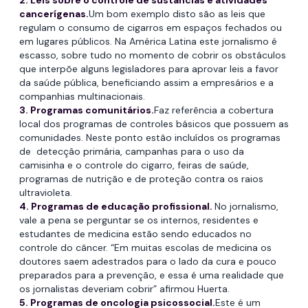
2. Leis sobre o controle de sustâncias e atividades
cancerígenas.
Um bom exemplo disto são as leis que
regulam o consumo de cigarros em espaços fechados ou
em lugares públicos. Na América Latina este jornalismo é
escasso, sobre tudo no momento de cobrir os obstáculos
que interpõe alguns legisladores para aprovar leis a favor
da saúde pública, beneficiando assim a empresários e a
companhias multinacionais.
3. Programas comunitários.
Faz referência a cobertura
local dos programas de controles básicos que possuem as
comunidades. Neste ponto estão incluídos os programas
de detecção primária, campanhas para o uso da
camisinha e o controle do cigarro, feiras de saúde,
programas de nutrição e de proteção contra os raios
ultravioleta.
4. Programas de educação profissional.
No jornalismo,
vale a pena se perguntar se os internos, residentes e
estudantes de medicina estão sendo educados no
controle do câncer. “Em muitas escolas de medicina os
doutores saem adestrados para o lado da cura e pouco
preparados para a prevenção, e essa é uma realidade que
os jornalistas deveriam cobrir” afirmou Huerta.
5. Programas de oncologia psicossocial.
Este é um