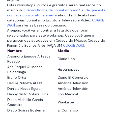
Bogotá.
Estes workshops curtos e gratuitos serão realizados no
marco do
Prêmio Roche de Jornalismo em Saúde que está
com sua convocatória aberta
até o dia 3 de abril nas
categorias Jornalismo Escrito e Televisão e Vídeo.
CLIQUE
AQUÍ
para ler as bases do concurso.
A seguir, você vai encontrar a lista dos que foram
selecionados para este workshop. Caso você queira
participar das atividades em Cidade do México, Cidade do
Panamá e Buenos Aires, FAÇA UM
CLIQUE AQUI
.
Nombre
Medio
Alejandro Enrique Arteaga
Diario Uno
Rosado
Ana Raquel Quiñones
Hispanopost
Saldarriaga
Bruno Ortiz
Diario El Comercio
Cecilia Zuloeta Aliaga.
América Televisión
Daniela Neves Eguren
América Televisión
Danny Sixto Antara Luna
Top Medical
Diana Michelle García
Wayka.pe
Coaquira
Diego Suárez Bosleman
El Comercio