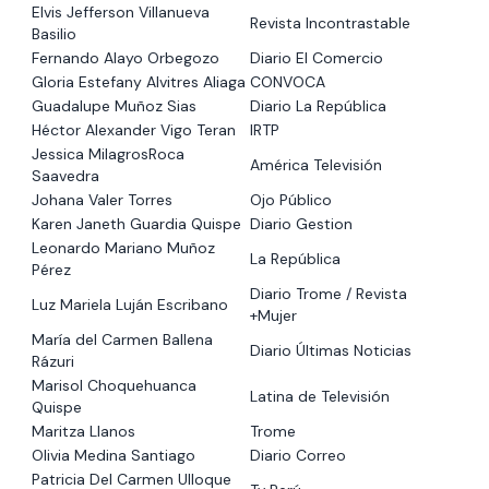
Elvis Jefferson Villanueva
Revista Incontrastable
Basilio
Fernando Alayo Orbegozo
Diario El Comercio
Gloria Estefany Alvitres Aliaga
CONVOCA
Guadalupe Muñoz Sias
Diario La República
Héctor Alexander Vigo Teran
IRTP
Jessica MilagrosRoca
América Televisión
Saavedra
Johana Valer Torres
Ojo Público
Karen Janeth Guardia Quispe
Diario Gestion
Leonardo Mariano Muñoz
La República
Pérez
Diario Trome / Revista
Luz Mariela Luján Escribano
+Mujer
María del Carmen Ballena
Diario Últimas Noticias
Rázuri
Marisol Choquehuanca
Latina de Televisión
Quispe
Maritza Llanos
Trome
Olivia Medina Santiago
Diario Correo
Patricia Del Carmen Ulloque