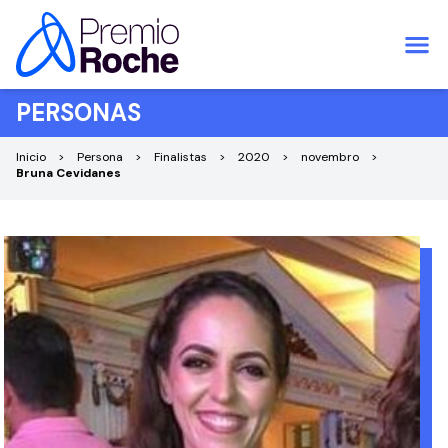
Pular para o conteúdo
PERSONAS
Inicio
Persona
Finalistas
2020
novembro
Bruna Cevidanes