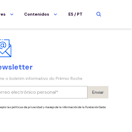
res
Contenidos
ES
/
PT
ewsletter
ine o boletim informativo do Prêmio Roche
Enviar
epto las políticas de privacidad y manejo de la información de la Fundación Gabo