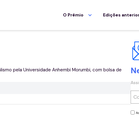
O Prêmio
Edições anterio
N
nalismo pela Universidade Anhembi Morumbi, com bolsa de
Ass
Ac