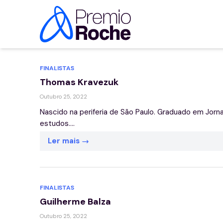
Pular para o conteúdo
FINALISTAS
Thomas Kravezuk
Outubro 25, 2022
Nascido na periferia de São Paulo. Graduado em Jor
estudos....
Ler mais
FINALISTAS
Guilherme Balza
Outubro 25, 2022