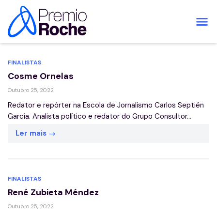
Pular para o conteúdo
FINALISTAS
Cosme Ornelas
Outubro 25, 2022
Redator e repórter na Escola de Jornalismo Carlos Septién
García. Analista político e redator do Grupo Consultor...
Ler mais
FINALISTAS
René Zubieta Méndez
Outubro 25, 2022