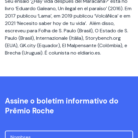
Seu ensaio ‘¿Hay vida después del Maracaná?’ está no
livro ‘Eduardo Galeano, Un ilegal en el paraíso’ (2016). Em
2017 publicou ‘Lama’, em 2019 publicou ‘VolcáNica’ e em
2021 ‘Necesito saber hoy de tu vida’. Além disso,
escreveu para Folha de S. Paulo (Brasil), O Estado de S.
Paulo (Brasil), Internazionale (Itália), Storybench.org
(EUA), GK.city (Equador), El Malpensante (Colômbia), e
Brecha (Uruguai). É colunista no eldiario.es.
Assine o boletim informativo do
Prêmio Roche