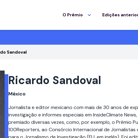
O Prêmio
Edições anterio
rdo Sandoval
Ricardo Sandoval
México
Jornalista e editor mexicano com mais de 30 anos de expe
investigação e informes especiais em InsideClimate News
premiado diversas vezes, como, por exemplo, o Prêmio Pul
100Reporters, ao Consórcio Internacional de Jornalistas d
para o Jornalismo de Investigação (FIJ, em inglês). Foi edi