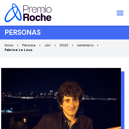
Pular para o conteúdo
PERSONAS
Inicio
Persona
Júri
2022
setembro
Fabrice Le Lous