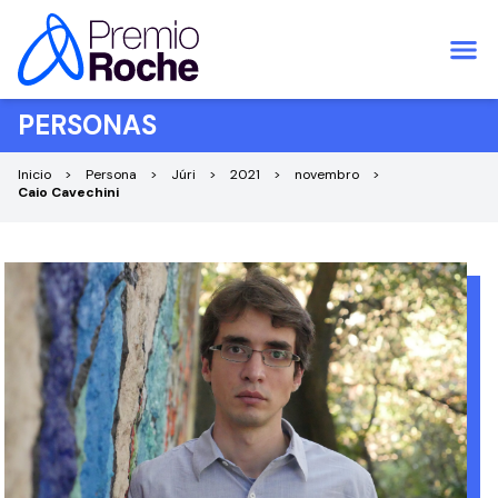
Pular para o conteúdo
PERSONAS
Inicio
Persona
Júri
2021
novembro
Caio Cavechini