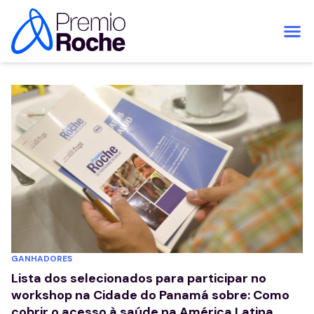
Pular para o conteúdo
GANHADORES
Lista dos selecionados para participar no
workshop na Cidade do Panamá sobre: Como
cobrir o acesso à saúde na América Latina