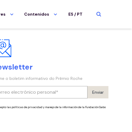
res
Contenidos
ES
/
PT
ewsletter
ine o boletim informativo do Prêmio Roche
Enviar
epto las políticas de privacidad y manejo de la información de la Fundación Gabo