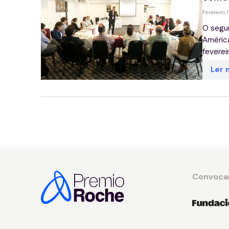
Fevereiro 
O segu
América
fevereir
Ler 
Convoca