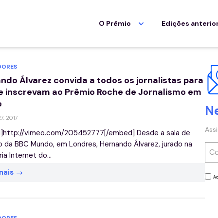
O Prêmio
Edições anterio
ORES
ndo Álvarez convida a todos os jornalistas para
e inscrevam ao Prêmio Roche de Jornalismo em
e
N
27, 2017
Ass
]http://vimeo.com/205452777[/embed] Desde a sala de
 da BBC Mundo, em Londres, Hernando Álvarez, jurado na
ia Internet do...
mais
Ac