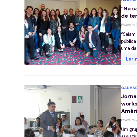
GANHAD
“Na s
de te
Fevereiro 
“Saiam 
pública
uma das
Ler 
GANHAD
Jorna
works
Améri
Fevereiro 
Um grup
assisti