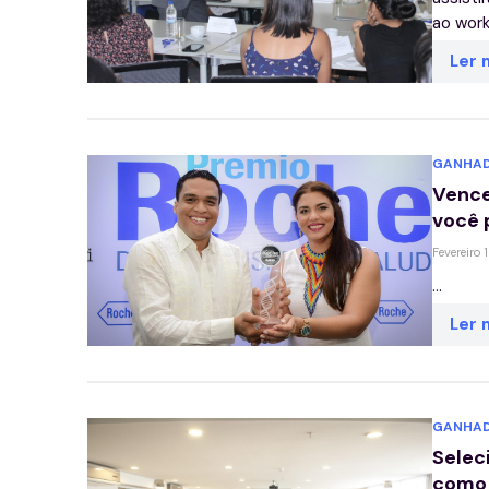
ao work
Ler 
GANHAD
Vence
você 
Fevereiro 
...
Ler 
GANHAD
Selec
como 