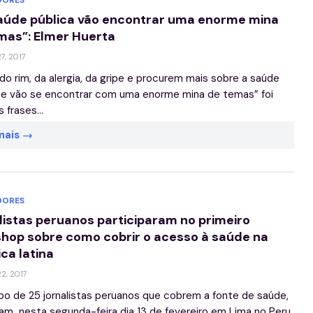
ORES
aúde pública vão encontrar uma enorme mina
mas”: Elmer Huerta
27, 2017
do rim, da alergia, da gripe e procurem mais sobre a saúde
 e vão se encontrar com uma enorme mina de temas” foi
 frases...
mais
ORES
listas peruanos participaram no primeiro
hop sobre como cobrir o acesso à saúde na
ca latina
22, 2017
o de 25 jornalistas peruanos que cobrem a fonte de saúde,
ram nesta segunda-feira dia 13 de fevereiro em Lima no Peru